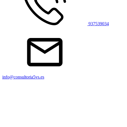
937539034
info@consultoria5vs.es